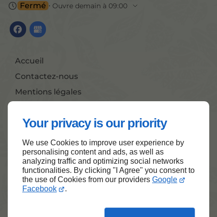
Fermé
⋅ Ouvre demain à 09:00
Accueil
Contactez-nous
Mentions légales
Plan du site
Your privacy is our priority
We use Cookies to improve user experience by
Haut de page
personalising content and ads, as well as
analyzing traffic and optimizing social networks
functionalities. By clicking "I Agree" you consent to
the use of Cookies from our providers
Google
Facebook
.