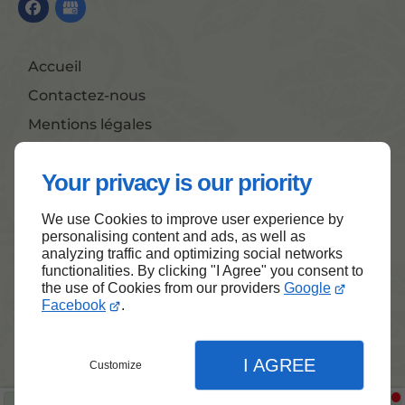
Accueil
Contactez-nous
Mentions légales
Plan du site
Your privacy is our priority
We use Cookies to improve user experience by
Haut de page
personalising content and ads, as well as
analyzing traffic and optimizing social networks
functionalities. By clicking "I Agree" you consent to
the use of Cookies from our providers
Google
Facebook
.
I AGREE
Customize