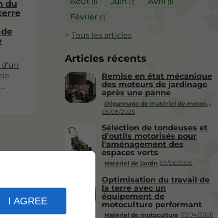
Août
Juin
Avril
(1)
(1)
(1)
n du
 terre
Février
(1)
 de
Tous les articles
e
Articles récents
 d'un
nde
Remise en état mécanique
des moteurs de jardinage
e
après une panne
aptée
Dépannage de matériel de motoculture
mer
05/08/2026
mpacte
Sélection de tondeuses et
d'outils motorisés pour
le et
l'aménagement des
ape
espaces verts
05/06/2026
Matériel de jardin
Optimisation du travail de
s
la terre avec un
mières
équipement de
I AGREE
ment
motoculture performant
07/04/2026
Matériel de motoculture