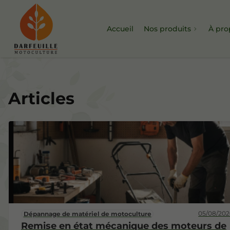
Accueil
Nos produits
À pro
Articles
Les tronçonneuses
Les fendeuses
Souffleur-aspirateur
Taille-haie
Broyeur
Scie
05/08/202
Dépannage de matériel de motoculture
Remise en état mécanique des moteurs de