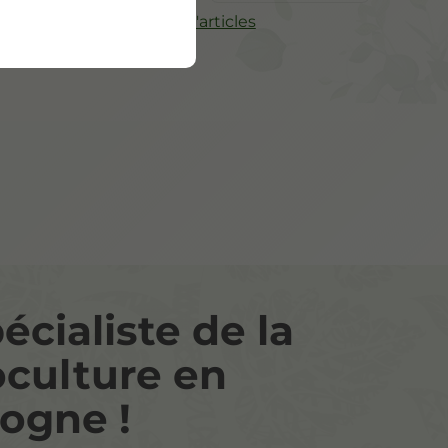
r vos
Plus d'articles
écialiste de la
culture en
ogne !