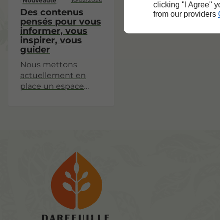
Nouveauté
clicking "I Agree" 
Des contenus
from our providers
pensés pour vous
informer, vous
inspirer, vous
guider
Nous mettons
actuellement en
place un espace
dédié à nos
actualités, projets et
partages
d'expérience.
Revenez très
bientôt pour
découvrir nos
premiers articles !