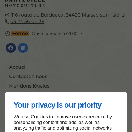
116 route de Bordeaux,
24430
Marsac-sur-l’Isle
09 74 56 04 38
Fermé
⋅ Ouvre demain à 09:00
Accueil
Contactez-nous
Mentions légales
Plan du site
Your privacy is our priority
We use Cookies to improve user experience by
Haut de page
personalising content and ads, as well as
analyzing traffic and optimizing social networks