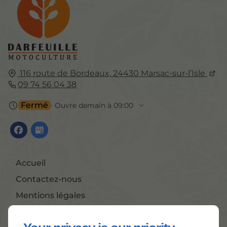
116 route de Bordeaux,
24430
Marsac-sur-l’Isle
09 74 56 04 38
Fermé
⋅ Ouvre demain à 09:00
Accueil
Contactez-nous
Mentions légales
Plan du site